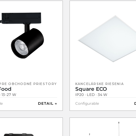
 PRE OBCHODNÉ PRIESTORY
KANCELÁRSKE RIEŠENIA
Food
Square ECO
· 13-27 W
IP20 · LED · 34 W
le
DETAIL →
Configurable