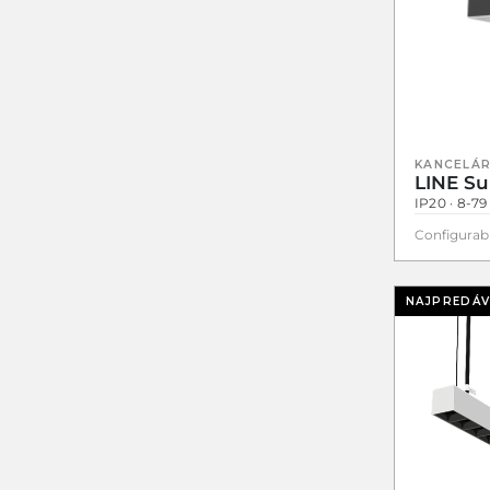
KANCELÁR
LINE Su
IP20 · 8-7
Configurab
NAJPREDÁV