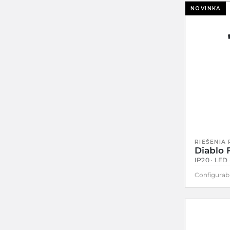
NOVINKA
RIEŠENIA
Diablo 
IP20 · LED 
Configurab