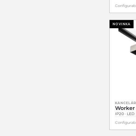
Configurab
NOVINKA
KANCELÁR
Worker
IP20 · LED 
Configurab