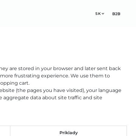
SK
ESIGN STUDIO
KONTAKT
B2B
They are stored in your browser and later sent back
 more frustrating experience. We use them to
hopping cart.
ebsite (the pages you have visited), your language
 aggregate data about site traffic and site
Príklady