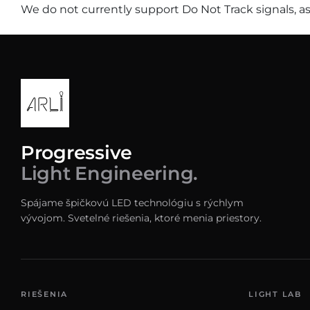
We do not currently support Do Not Track signals, as
Progressive
Light Engineering.
Spájame špičkovú LED technológiu s rýchlym
vývojom. Svetelné riešenia, ktoré menia priestory.
RIEŠENIA
LIGHT LAB