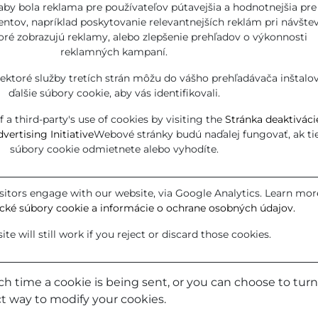
 aby bola reklama pre používateľov pútavejšia a hodnotnejšia pre
entov, napríklad poskytovanie relevantnejších reklám pri návšte
oré zobrazujú reklamy, alebo zlepšenie prehľadov o výkonnosti
reklamných kampaní.
ektoré služby tretích strán môžu do vášho prehľadávača inštalo
ďalšie súbory cookie, aby vás identifikovali.
a third-party's use of cookies by visiting the
Stránka deaktiváci
vertising Initiative
Webové stránky budú naďalej fungovať, ak ti
súbory cookie odmietnete alebo vyhodíte.
itors engage with our website, via Google Analytics. Learn mor
ické súbory cookie a informácie o ochrane osobných údajov.
te will still work if you reject or discard those cookies.
me a cookie is being sent, or you can choose to turn off 
ct way to modify your cookies.