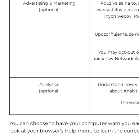
Advertising & Marketing
Používa sa na to,
(optional)
vydavateľov a inzer
iných webov, kt
Upozorňujeme, že ni
You may opt-out of 
iniciatívy Network Ad
Analytics
Understand how vis
(optional)
about
Analyt
The websi
You can choose to have your computer warn you each ti
look at your browser's Help menu to learn the corre