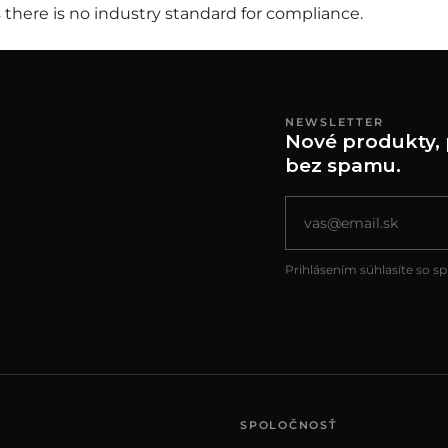
 there is no industry standard for compliance.
NEWSLETTER
Nové produkty, 
bez spamu.
Prihlásením súhlasíte so s
SPOLOČNOSŤ