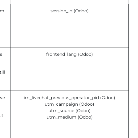
om
session_id (Odoo)
a
s
frontend_lang (Odoo)
ill
've
im_livechat_previous_operator_pid (Odoo)
utm_campaign (Odoo)
utm_source (Odoo)
ut
utm_medium (Odoo)