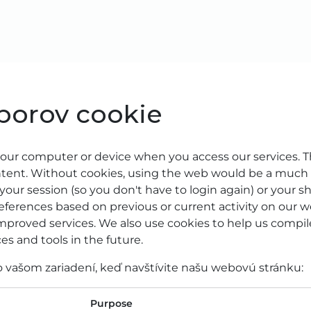
KTY
TECHNOLÓGIA
LIGHT LAB
D
úborov cookie
o your computer or device when you access our services. 
ontent. Without cookies, using the web would be a much
your session (so you don't have to login again) or your s
eferences based on previous or current activity on our w
proved services. We also use cookies to help us compile
es and tools in the future.
vo vašom zariadení, keď navštívite našu webovú stránku:
Purpose