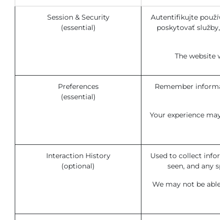
Session & Security
Autentifikujte použ
(essential)
poskytovať služby,
The website w
Preferences
Remember informati
(essential)
Your experience may 
Interaction History
Used to collect info
(optional)
seen, and any 
We may not be able 