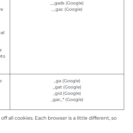
__gads (Google)
ve
__gac (Google)
vať
e
eto
e
_ga (Google)
_gat (Google)
_gid (Google)
_gac_* (Google)
all cookies. Each browser is a little different, so