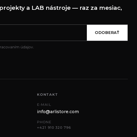
projekty a LAB nástroje — raz za mesiac,
ODOBERAŤ
pracovaním údajov.
KONTAKT
E-MAIL
info@arlistore.com
PHONE
+421 910 320 796