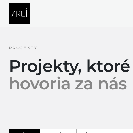
Skip to Content
SVETELNÉ RIEŠENIA
PROJE
PROJEKTY
Projekty, ktoré
hovoria za nás