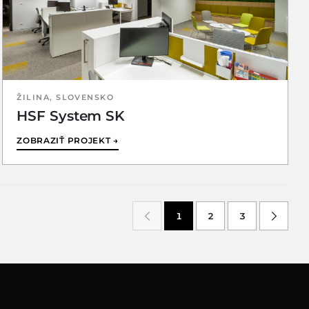
ŽILINA, SLOVENSKO
HSF System SK
ZOBRAZIŤ PROJEKT →
1
2
3