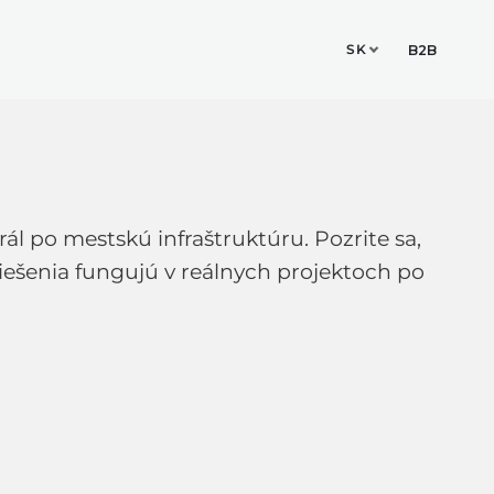
SK
ESIGN STUDIO
KONTAKT
B2B
ál po mestskú infraštruktúru. Pozrite sa,
riešenia fungujú v reálnych projektoch po