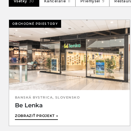
Všetky
30
Kancelárie
11
Priemysel
9
Reštaur
OBCHODNÉ PRIESTORY
BANSKÁ BYSTRICA, SLOVENSKO
Be Lenka
ZOBRAZIŤ PROJEKT →