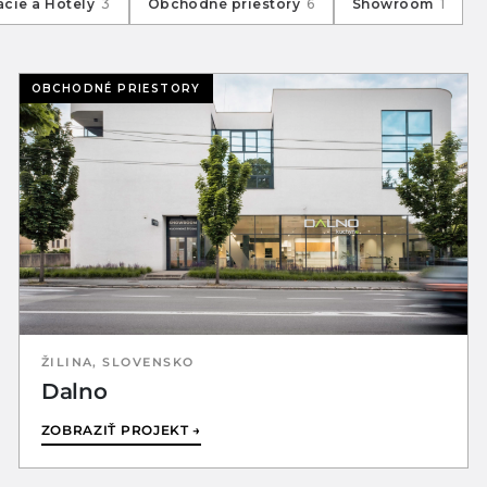
ácie a Hotely
3
Obchodné priestory
6
Showroom
1
OBCHODNÉ PRIESTORY
ŽILINA, SLOVENSKO
Dalno
ZOBRAZIŤ PROJEKT →