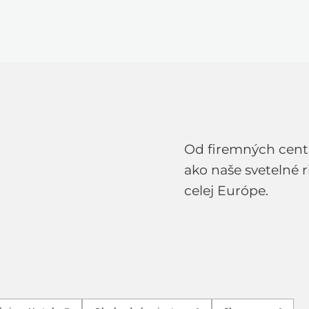
KTY
TECHNOLÓGIA
LIGHT LAB
D
Od firemných centr
ako naše svetelné 
celej Európe.